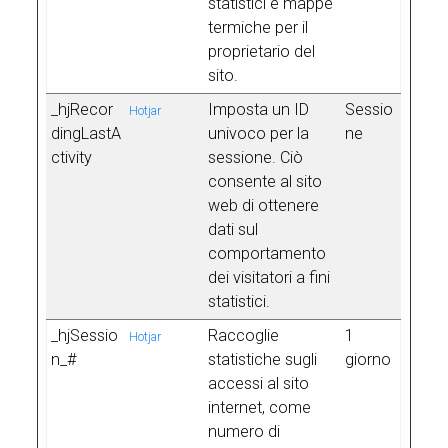
statistici e mappe
termiche per il
proprietario del
sito.
_hjRecor
Imposta un ID
Sessio
Hotjar
dingLastA
univoco per la
ne
ctivity
sessione. Ciò
consente al sito
web di ottenere
dati sul
comportamento
dei visitatori a fini
statistici.
_hjSessio
Raccoglie
1
Hotjar
n_#
statistiche sugli
giorno
accessi al sito
internet, come
numero di