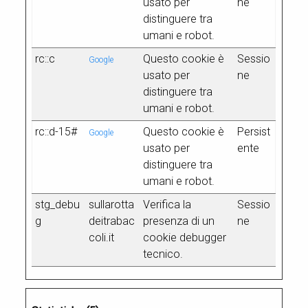
usato per
ne
distinguere tra
umani e robot.
rc::c
Questo cookie è
Sessio
Google
usato per
ne
distinguere tra
umani e robot.
rc::d-15#
Questo cookie è
Persist
Google
usato per
ente
distinguere tra
umani e robot.
stg_debu
sullarotta
Verifica la
Sessio
g
deitrabac
presenza di un
ne
coli.it
cookie debugger
tecnico.