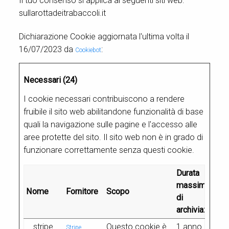
Il tuo consenso si applica ai seguenti siti web:
sullarottadeitrabaccoli.it
Dichiarazione Cookie aggiornata l'ultima volta il
16/07/2023 da
:
Cookiebot
Necessari (24)
I cookie necessari contribuiscono a rendere
fruibile il sito web abilitandone funzionalità di base
quali la navigazione sulle pagine e l'accesso alle
aree protette del sito. Il sito web non è in grado di
funzionare correttamente senza questi cookie.
Durata
massima
Nome
Fornitore
Scopo
di
archiviazione
__stripe_
Questo cookie è
1 anno
Stripe