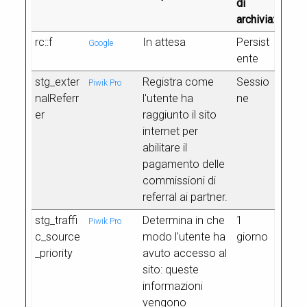
di
archiviazione
rc::f
In attesa
Persist
Google
ente
stg_exter
Registra come
Sessio
Piwik Pro
nalReferr
l'utente ha
ne
er
raggiunto il sito
internet per
abilitare il
pagamento delle
commissioni di
referral ai partner.
stg_traffi
Determina in che
1
Piwik Pro
c_source
modo l'utente ha
giorno
_priority
avuto accesso al
sito: queste
informazioni
vengono