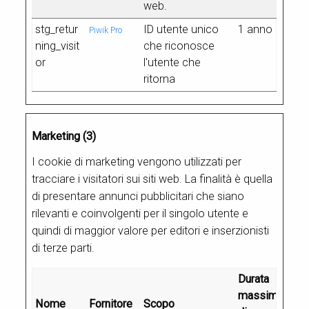
web.
stg_retur
ID utente unico
1 anno
Piwik Pro
ning_visit
che riconosce
or
l'utente che
ritorna
Marketing (3)
I cookie di marketing vengono utilizzati per
tracciare i visitatori sui siti web. La finalità è quella
di presentare annunci pubblicitari che siano
rilevanti e coinvolgenti per il singolo utente e
quindi di maggior valore per editori e inserzionisti
di terze parti.
Durata
massima
Nome
Fornitore
Scopo