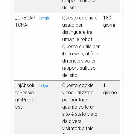
rapporti sull'uso
del sito.
_GRECAP
Questo cookie è
180
Google
TCHA
usato per
giorni
distinguere tra
umani e robot.
Questo è utile per
il sito web, al fine
di rendere validi
rapporti sull'uso
del sito.
_hjAbsolu
Questo cookie
1
Hotjar
teSessio
viene utilizzato
giorno
nInProgr
per contare
ess
quante volte un
sito è stato visto
da diversi
visitatori; a tale