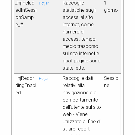
_hjInclud
Raccoglie
1
Hotjar
edInSessi
statistiche sugli
giorno
onSampl
accessi al sito
e_#
internet, come
numero di
accessi, tempo
medio trascorso
sul sito internet e
quali pagine sono
state lette.
_hjRecor
Raccoglie dati
Sessio
Hotjar
dingEnabl
relativi alla
ne
ed
navigazione e al
comportamento
dell'utente sul sito
web - Viene
utilizzato al fine di
stilare report