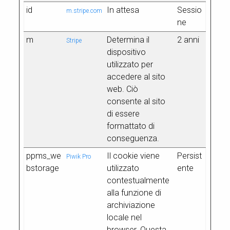
id
In attesa
Sessio
m.stripe.com
ne
m
Determina il
2 anni
Stripe
dispositivo
utilizzato per
accedere al sito
web. Ciò
consente al sito
di essere
formattato di
conseguenza.
ppms_we
Il cookie viene
Persist
Piwik Pro
bstorage
utilizzato
ente
contestualmente
alla funzione di
archiviazione
locale nel
browser. Questa