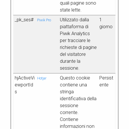
quali pagine sono
state lette.
_pk_ses#
Utilizzato dalla
1
Piwik Pro
piattaforma di
giorno
Piwik Analytics
per tracciare le
richieste di pagine
del visitatore
durante la
sessione.
hjActiveVi
Questo cookie
Persist
Hotjar
ewportId
contiene una
ente
s
stringa
identificativa della
sessione
corrente.
Contiene
informazioni non