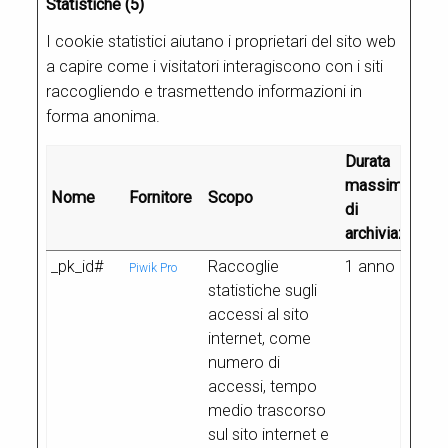
Statistiche (5)
I cookie statistici aiutano i proprietari del sito web
a capire come i visitatori interagiscono con i siti
raccogliendo e trasmettendo informazioni in
forma anonima.
Durata
massima
Nome
Fornitore
Scopo
di
archiviazione
_pk_id#
Raccoglie
1 anno
Piwik Pro
statistiche sugli
accessi al sito
internet, come
numero di
accessi, tempo
medio trascorso
sul sito internet e